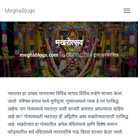
MeghaBlogs
टॉ
ग
ल
ने
व्हि
मखरोत्सव
गे
श
meghablogs.com
on
08/10/2024
द्वारा प्रकाशित
न
नवरात्र हा उत्सव भारताच्या विविध भागात विविध तऱ्हेने साजरा केला
जातो. पश्चिम बंगाल मध्ये दुर्गापूजा, गुजराथमध्ये गरबा हे तर प्रसिद्ध
आहेच. पण गोव्यामध्ये नवरात्र कशी साजरी करतात आपल्याला माहित
आहे का? गोव्यामधली नवरात्र ही अद्वितीय अशा मखरोत्सवासाठी प्रसिद्ध
आहे. मखरोत्सव हा गोव्यातील अनेक मंदिरांमध्ये आणि विशेष करून
फोंड्यातील सर्व मंदिरामध्ये नवरात्रीचे नऊ दिवस साजरा केला जातो.