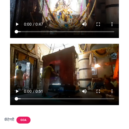
कॅटेगरी
GOA