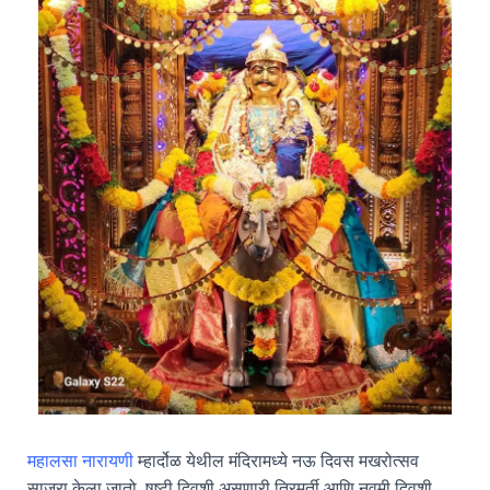
महालसा नारायणी
म्हार्दोळ येथील मंदिरामध्ये नऊ दिवस मखरोत्सव
साजरा केला जातो. षष्टी दिवशी असणारी त्रिमूर्ती आणि नवमी दिवशी