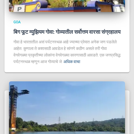
GOA
बिग फूट म्युझियम गोवा: गोव्यातील सर्वोत्तम वारसा संग्रहालय
गोवा हे भारतातील असं पर्यटनस्थळ आहे ज्याच्या प्रेमात अनेक जण पडलेले
आहेत. कुणाला ते कशासाठी आवडेल हे सांगणे कठीण असले तरी गोवा
वेगवेगळ्या प्रकृतीच्या लोकांना वेगवेगळ्या कारणासाठी आवडते. एक जगप्रसिद्ध
पर्यटनस्थळ म्हणून आज गोव्याचे जे
अधिक वाचा