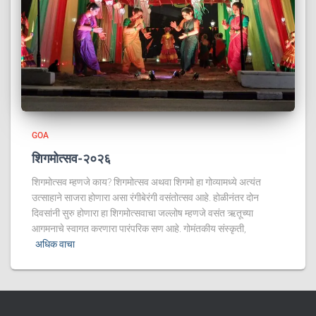
GOA
शिगमोत्सव-२०२६
शिगमोत्सव म्हणजे काय? शिगमोत्सव अथवा शिगमो हा गोव्यामध्ये अत्यंत
उत्साहाने साजरा होणारा असा रंगीबेरंगी वसंतोत्सव आहे. होळीनंतर दोन
दिवसांनी सुरु होणारा हा शिगमोत्सवाचा जल्लोष म्हणजे वसंत ऋतूच्या
आगमनाचे स्वागत करणारा पारंपरिक सण आहे. गोमंतकीय संस्कृती,
अधिक वाचा