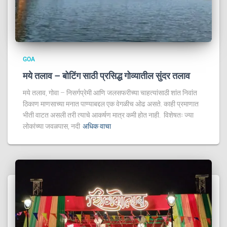
GOA
मये तलाव – बोटिंग साठी प्रसिद्ध गोव्यातील सुंदर तलाव
मये तलाव, गोवा – निसर्गप्रेमी आणि जलसफरीच्या चाहत्यांसाठी शांत निवांत
ठिकाण माणसाच्या मनात पाण्याबद्दल एक वेगळीच ओढ असते. काही प्रमाणात
भीती वाटत असली तरी त्याचे आकर्षण मात्र कमी होत नाही. विशेषतः ज्या
लोकांच्या जवळपास, नदी
अधिक वाचा