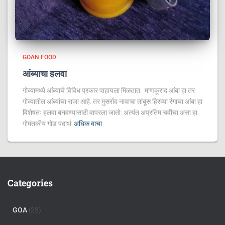
GOAN FOOD
आंब्याचा हलवा
गोव्यामध्ये आंब्याचे विविध प्रकार पाहायला मिळतात. माणकूराद आंबा हा तर
गोव्यातील आंब्यांचा राजा आहे. तर मुसर्राद नावाचा तांबूस हिरव्या रंगाचा आंबा हा
विशेषतः हलवा बनवण्यासाठी वापरला जातो. अत्यंत अप्रतिम चवीचा असा हा
गोमंतकीय गोड पदार्थ
अधिक वाचा
Categories
GOA
(23)