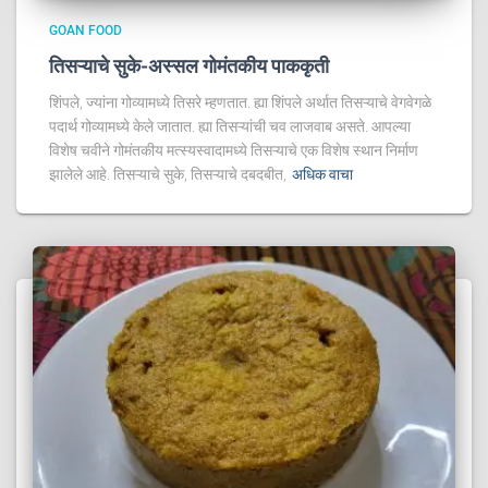
GOAN FOOD
तिसऱ्याचे सुके-अस्सल गोमंतकीय पाककृती
शिंपले, ज्यांना गोव्यामध्ये तिसरे म्हणतात. ह्या शिंपले अर्थात तिसऱ्याचे वेगवेगळे
पदार्थ गोव्यामध्ये केले जातात. ह्या तिसऱ्यांची चव लाजवाब असते. आपल्या
विशेष चवीने गोमंतकीय मत्स्यस्वादामध्ये तिसऱ्याचे एक विशेष स्थान निर्माण
झालेले आहे. तिसऱ्याचे सुके, तिसऱ्याचे दबदबीत,
अधिक वाचा