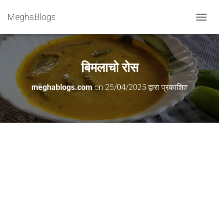
MeghaBlogs
टॉ
ग
ल
ने
व्हि
बिमलाचो रोस
गे
श
meghablogs.com
on
25/04/2025
द्वारा प्रकाशित
न