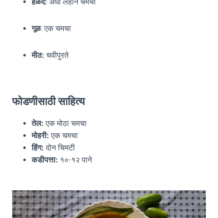
हळद:
अर्धा लहान चमचा
गूळ
: एक चमचा
मीठ:
चवीपुरते
फोडणीसाठी साहित्य
तेल:
एक मोठा चमचा
मोहरी:
एक चमचा
हिंग:
दोन चिमटी
कडीपत्ता:
१०-१२ पाने