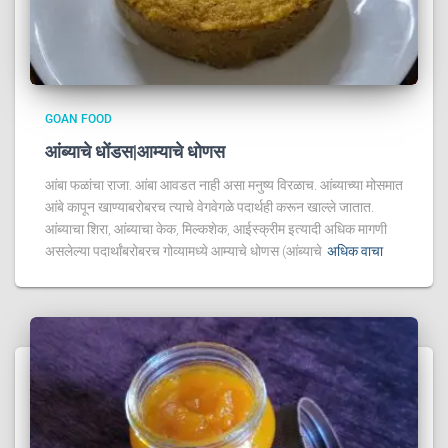
GOAN FOOD
आंब्याचे धोंडस|आम्याचे धोणस
आंबा फळांचा राजा. आंबा आवडत नाही असा मनुष्य विरळाच. आंब्याच्या मोसमात
आंबे कापून खाण्याबरोबरच त्याचे वेगवेगळे पदार्थही करून खाल्ले जातात.
आंब्याचा शिरा, आंब्याचा केक, मिल्कशेक, आईस्क्रीम इत्यादी अधिक मागणी
असलेल्या पदार्थांबरोबरच गोव्यामध्ये आम्याचे धोणस (आंब्याचे
अधिक वाचा