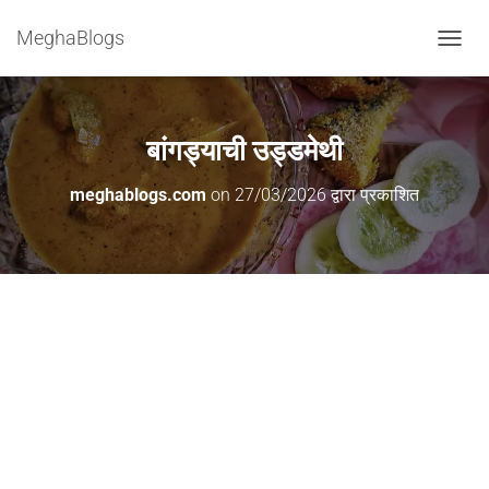
MeghaBlogs
टॉ
ग
ल
ने
व्हि
बांगड्याची उड्डमेथी
गे
श
meghablogs.com
on
27/03/2026
द्वारा प्रकाशित
न