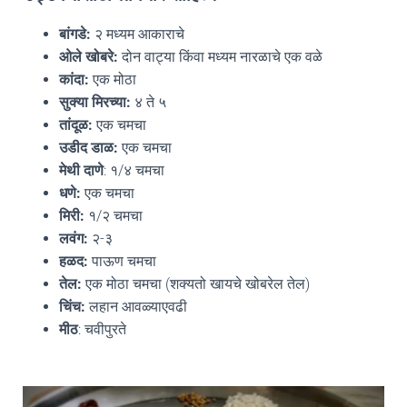
बांगडे:
२ मध्यम आकाराचे
ओले खोबरे:
दोन वाट्या किंवा मध्यम नारळाचे एक वळे
कांदा:
एक मोठा
सुक्या मिरच्या:
४ ते ५
तांदूळ:
एक चमचा
उडीद डाळ:
एक चमचा
मेथी दाणे
: १/४ चमचा
धणे:
एक चमचा
मिरी:
१/२ चमचा
लवंग:
२-३
हळद:
पाऊण चमचा
तेल:
एक मोठा चमचा (शक्यतो खायचे खोबरेल तेल)
चिंच:
लहान आवळ्याएवढी
मीठ
: चवीपुरते