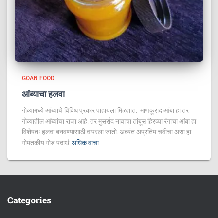
GOAN FOOD
आंब्याचा हलवा
गोव्यामध्ये आंब्याचे विविध प्रकार पाहायला मिळतात. माणकूराद आंबा हा तर
गोव्यातील आंब्यांचा राजा आहे. तर मुसर्राद नावाचा तांबूस हिरव्या रंगाचा आंबा हा
विशेषतः हलवा बनवण्यासाठी वापरला जातो. अत्यंत अप्रतिम चवीचा असा हा
गोमंतकीय गोड पदार्थ
अधिक वाचा
Categories