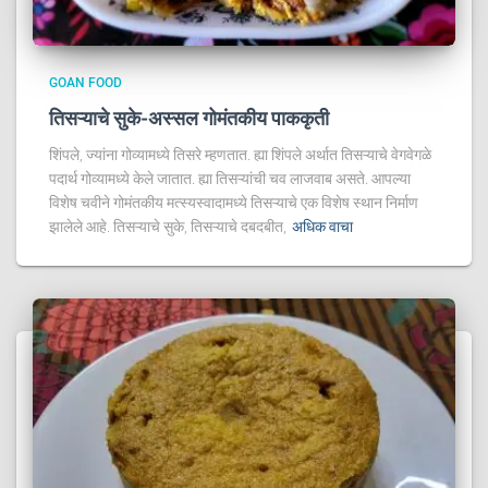
GOAN FOOD
तिसऱ्याचे सुके-अस्सल गोमंतकीय पाककृती
शिंपले, ज्यांना गोव्यामध्ये तिसरे म्हणतात. ह्या शिंपले अर्थात तिसऱ्याचे वेगवेगळे
पदार्थ गोव्यामध्ये केले जातात. ह्या तिसऱ्यांची चव लाजवाब असते. आपल्या
विशेष चवीने गोमंतकीय मत्स्यस्वादामध्ये तिसऱ्याचे एक विशेष स्थान निर्माण
झालेले आहे. तिसऱ्याचे सुके, तिसऱ्याचे दबदबीत,
अधिक वाचा